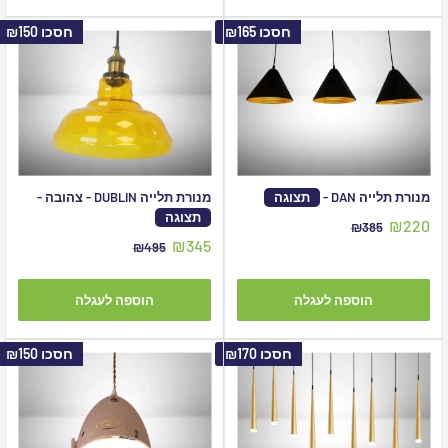
חסכו
₪165
חסכו
₪150
מנורת תלייה DAN -
תצוגה
מנורת תלייה DUBLIN - צהובה -
תצוגה
מחיר
₪220
מחיר
₪385
מבצע
מקורי
מחיר
₪345
מחיר
₪495
מבצע
מקורי
הוספה לעגלה
הוספה לעגלה
חסכו
₪170
חסכו
₪150