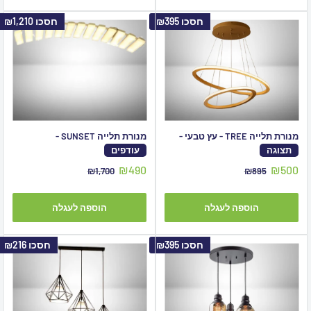
חסכו
₪395
חסכו
₪1,210
מנורת תלייה TREE - עץ טבעי -
מנורת תלייה SUNSET -
תצוגה
עודפים
מחיר
מחיר
₪490
₪500
מחיר
מחיר
₪1,700
₪895
מבצע
מקורי
מבצע
מקורי
הוספה לעגלה
הוספה לעגלה
חסכו
₪395
חסכו
₪216