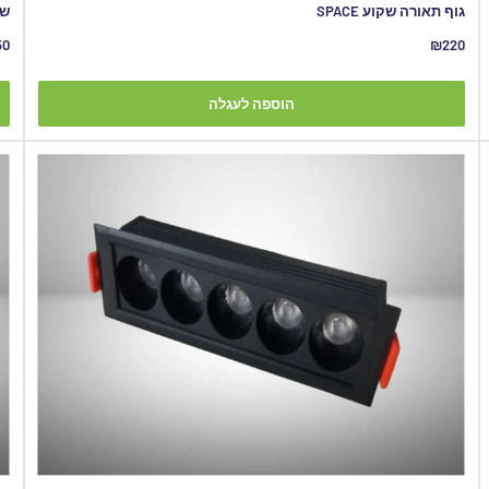
גוף תאורה שקוע SPACE
שקוע
מחיר
מח
50
₪220
מבצע
מב
הוספה לעגלה