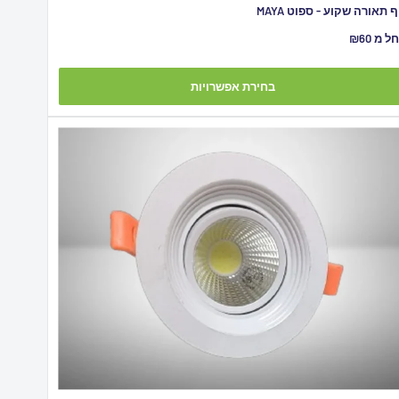
ף תאורה שקוע - ספוט MAYA
יר
ל מ ₪60
צע
בחירת אפשרויות