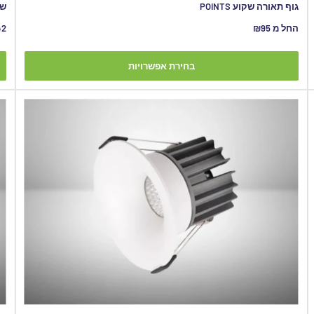
גוף תאורה שקוע POINTS
שקוע 
מחיר
מח
החל מ ₪95
42
מבצע
מב
בחירת אפשרויות