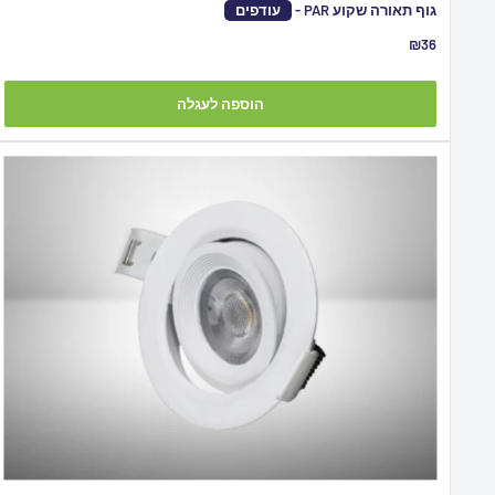
גוף תאורה שקוע PAR -
עודפים
מחיר
₪36
מבצע
הוספה לעגלה