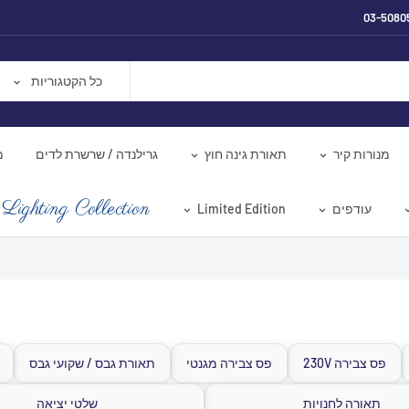
03-5080
כל הקטגוריות
מנורות קיר
תאורת גינה חוץ
גרילנדה / שרשרת לדים
מ
Lighting Collection
עודפים
Limited Edition
פס צבירה 230V
פס צבירה מגנטי
תאורת גבס / שקועי גבס
תאורה לחנויות
שלטי יציאה