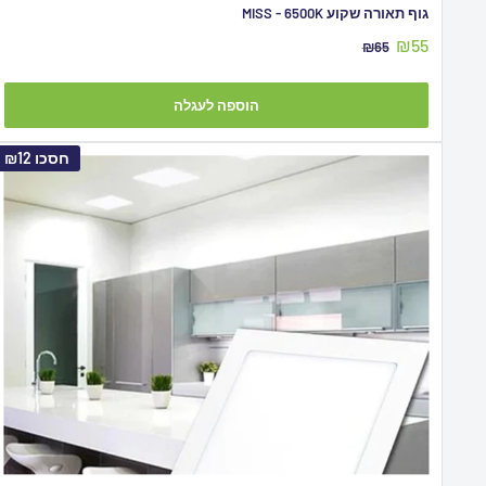
גוף תאורה שקוע MISS - 6500K
מחיר
₪55
מחיר
₪65
מבצע
מקורי
הוספה לעגלה
חסכו
₪12