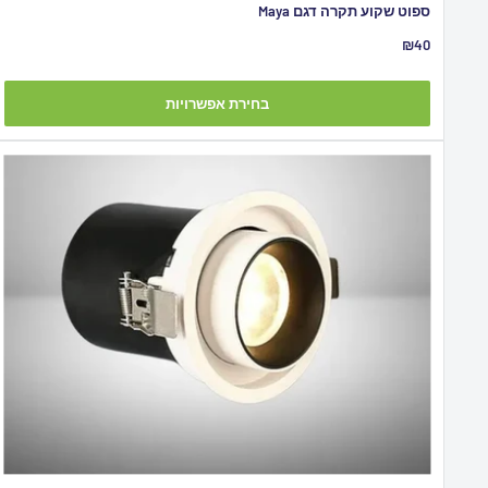
ספוט שקוע תקרה דגם Maya
מחיר
₪40
מבצע
בחירת אפשרויות