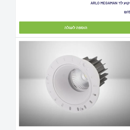
 לד ARLO MEGAMAN
יר
₪1
צע
הוספה לעגלה