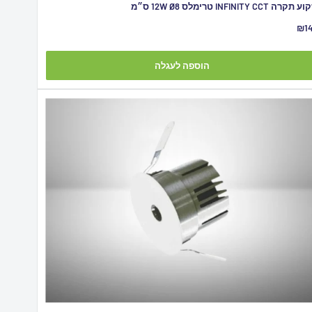
תקרה INFINITY CCT טרימלס 12W Ø8 ס״מ
יר
₪1
צע
הוספה לעגלה