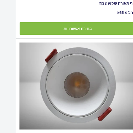
ף תאורה שקוע MISS
יר
ל מ ₪65
צע
בחירת אפשרויות