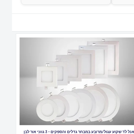
פאנל לד שקוע עגול/מרובע במבחר גדלים והספקים - 3 גווני אור לבן