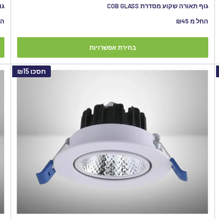
גוף תאורה שקוע מסדרת COB GLASS
גו
מחיר
מח
החל מ ₪45
הח
מבצע
מב
בחירת אפשרויות
חסכו
₪15