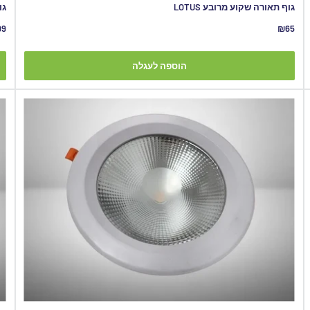
גוף תאורה שקוע מרובע LOTUS
גו
מחיר
מח
99
₪65
מבצע
מב
הוספה לעגלה