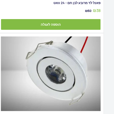
פאנל לד מרובע לבן חם - 24 וואט
מחיר
₪38
מחיר
₪50
מבצע
מקורי
הוספה לעגלה