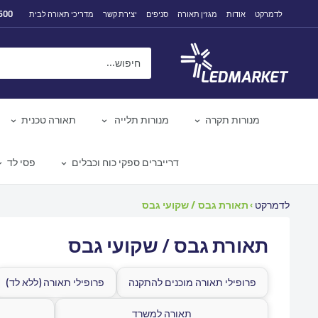
לג
500
לדמרקט
אודות
מגזין תאורה
סניפים
יצירת קשר
מדריכי תאורה לבית
תוכן
לדמרקט
מנורות תקרה
מנורות תלייה
תאורה טכנית
דרייברים ספקי כוח וכבלים
פסי לד
לדמרקט
›
תאורת גבס / שקועי גבס
תאורת גבס / שקועי גבס
פרופילי תאורה מוכנים להתקנה
פרופילי תאורה (ללא לד)
תאורה למשרד