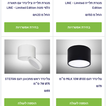
מנורת תלייה LINE - Limited
מנורת תלייה צילינדר עם תאורה
Edition
כלפי מטה LINE - Limited Edition
מחיר
מחיר
החל מ ₪150
החל מ ₪420
מבצע
מבצע
בחירת אפשרויות
בחירת אפשרויות
צלינדר דגם MILK 10W Ø100 ס״מ
צלינדר ראש מתכוונן דגם STEFAN
7W Ø75 ס״מ
מחיר
₪79
מבצע
מחיר
₪89
מבצע
הוספה לעגלה
הוספה לעגלה