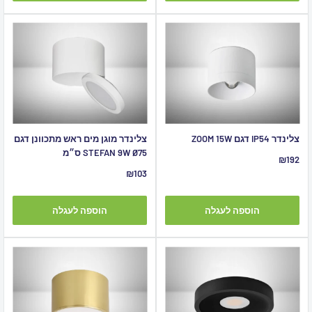
צלינדר IP54 דגם ZOOM 15W
צלינדר מוגן מים ראש מתכוונן דגם
STEFAN 9W Ø75 ס״מ
מחיר
₪192
מבצע
מחיר
₪103
מבצע
הוספה לעגלה
הוספה לעגלה