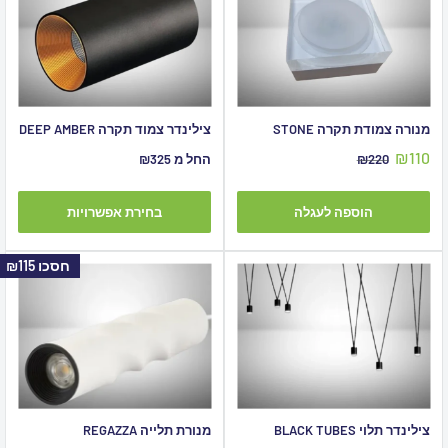
מנורה צמודת תקרה STONE
צילינדר צמוד תקרה DEEP AMBER
מחיר
₪110
מחיר
מחיר
₪220
החל מ ₪325
מבצע
מקורי
מבצע
הוספה לעגלה
בחירת אפשרויות
חסכו
₪115
צילינדר תלוי BLACK TUBES
מנורת תלייה REGAZZA