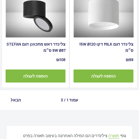
צלינדר דגם MILK דקו 15W Ø120
צלינדר ראש מתכוונן דגם STEFAN
ס״מ
9W Ø87 ס״מ
מחיר
מחיר
₪108
₪99
מבצע
מבצע
הוספה לעגלה
הוספה לעגלה
עמוד 1 / 3
הבא
גופי
תאורה
צילינדרים הם המילה האחרונה בעיצוב תאורה בפרט