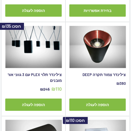
בחירת אפשרויות
הוספה לעגלה
חסכו
₪135
צילינדר צמוד תקרה DEEP
צילינדר תלוי PLEX עם 3 גווני אור
מובנים
מחיר
₪380
מבצע
מחיר
₪110
מחיר
₪245
מבצע
מקורי
הוספה לעגלה
הוספה לעגלה
חסכו
₪110