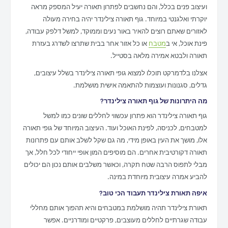
ועיצוב פנים בכלל, והם נחשבים לפתרון תאורה יעיל המספק מראה
יוקרתי ואלגנטי במיוחד. גוף תאורה צילינדר יהיה בחירה מעולה
לאזורים שאתם רוצים להאיר באור נעים וממוקד, למשל דלפק עבודה,
פינת אוכל, אי ב
מטבח
או כל אזור אחר בבית שתרצו לשדרג בעזרת
תאורה ולבטא אמירה מלאה בסטייל.
אצלנו בלדמרקט תוכלו למצוא גופי תאורה צילינדר בשלל עיצובים,
גדלים, סגנונות ועוצמות להתאמה אישית מושלמת.
מה היתרונות של גוף תאורה צילינדר?
גוף תאורה צילינדר הוא פתרון עכשווי לחללים שונים כמו למשל
למטבחים, לכניסה, לפינת האוכל ועוד. העיצוב המיוחד של גופי תאורה
אלו, מושך את העין באופן מידי, מה גם שקל לשלב אותם עם פתרונות
תאורה דקורטיבית אחרים. הם מוסיפים המון אופי ייחודי לכל חלל, אך
מבלי לתפוס הרבה שטח תקרה, וכאשר משלבים אותם נכון הם יכולים
להביע אמרה עיצובית מיוחדת במינה.
איפה תאורת צילינדר תעבוד הכי טוב?
תאורת צילינדר תהיה מושלמת במטבחים והיא תהפוך אותם מחללי
עבודה שגרתיים לחללים מעוצבים, פרקטיים ומודרניים. אפשר