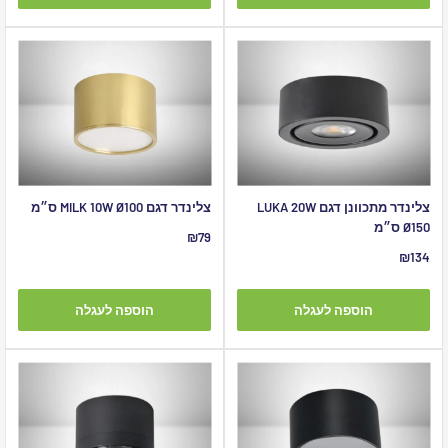
צלינדר מתכוונן דגם LUKA 20W
צלינדר דגם MILK 10W Ø100 ס״מ
Ø150 ס״מ
מחיר
₪79
מבצע
מחיר
₪134
מבצע
הוספה לעגלה
הוספה לעגלה