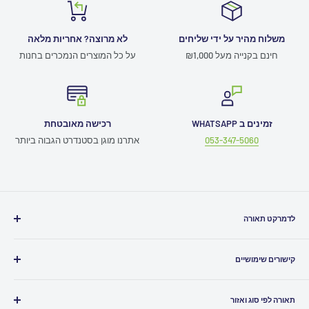
משלוח מהיר על ידי שליחים
לא מרוצה? אחריות מלאה
חינם בקנייה מעל ₪1,000
על כל המוצרים הנמכרים בחנות
זמינים ב WHATSAPP
רכישה מאובטחת
053-347-5060
אתרנו מוגן בסטנדרט הגבוה ביותר
לדמרקט תאורה
חייגו אלינו
03-5080500
קישורים שימושיים
כתבו לנו
Info@ledmarket.co.il
תמיכה טכנית
זמינים לכם גם
בוואטסאפ
תאורה לפי סוג ואזור
תקנון האתר