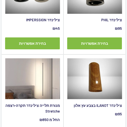
צילינדר PHIL
צילינדר IMPERSSION
מחיר
מחיר
₪45
₪95
מבצע
מבצע
בחירת אפשרויות
בחירת אפשרויות
צילינדר ILANOT בצבע עץ אלון
מנורת תלייה צילינדר תקרה-רצפה
Stretche
מחיר
₪95
מבצע
מחיר
החל מ ₪850
מבצע