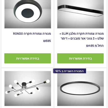
מנורה צמודת תקרה מלבן SLIM +
מנורה צמודת תקרה RONDO
שלט + 3 גווני אור מובנים + דימר
מחיר
₪595
מבצע
מחיר
החל מ ₪495
מבצע
בחירת אפשרויות
בחירת אפשרויות
המנורה השנייה ב 50%