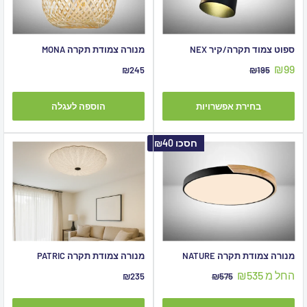
ספוט צמוד תקרה/קיר NEX
מנורה צמודת תקרה MONA
מחיר
₪99
מחיר
מחיר
₪245
₪195
מבצע
מקורי
מבצע
בחירת אפשרויות
הוספה לעגלה
חסכו
₪40
מנורה צמודת תקרה NATURE
מנורה צמודת תקרה PATRIC
מחיר
החל מ ₪535
מחיר
מחיר
₪235
₪575
מבצע
מקורי
מבצע