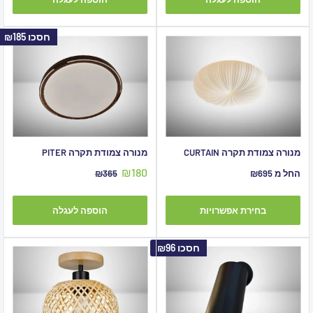
חסכו
₪185
מנורה צמודת תקרה CURTAIN
מנורה צמודת תקרה PITER
מחיר
₪180
מחיר
מחיר
החל מ ₪695
₪365
מבצע
מבצע
מקורי
בחירת אפשרויות
הוספה לעגלה
חסכו
₪96