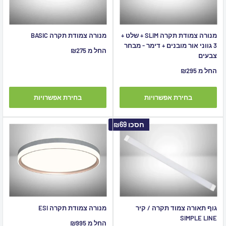
מנורה צמודת תקרה SLIM + שלט +
מנורה צמודת תקרה BASIC
3 גווני אור מובנים + דימר - מבחר
מחיר
החל מ ₪275
צבעים
מבצע
מחיר
החל מ ₪295
מבצע
בחירת אפשרויות
בחירת אפשרויות
חסכו
₪69
גוף תאורה צמוד תקרה / קיר
מנורה צמודת תקרה ESI
SIMPLE LINE
מחיר
החל מ ₪995