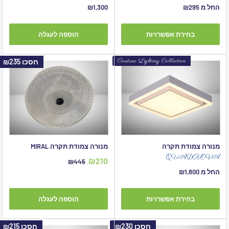
מחיר
מחיר
החל מ ₪295
₪1,300
מבצע
מבצע
בחירת אפשרויות
הוספה לעגלה
Couture Lighting Collection
חסכו
₪235
מנורה צמודת תקרה
מנורה צמודת תקרה MIRAL
QUADROVA
מחיר
₪210
מחיר
₪445
מבצע
מקורי
מחיר
החל מ ₪1,800
מבצע
בחירת אפשרויות
הוספה לעגלה
חסכו
₪230
חסכו
₪215