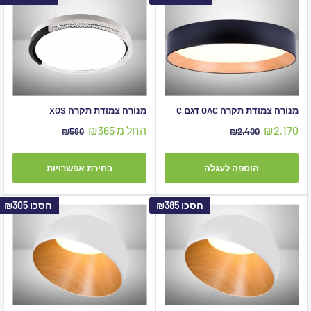
מנורה צמודת תקרה OAC דגם C
מנורה צמודת תקרה XOS
מחיר
מחיר
₪2,170
החל מ ₪365
מחיר
מחיר
₪580
₪2,400
מבצע
מקורי
מבצע
מקורי
הוספה לעגלה
בחירת אפשרויות
חסכו
₪385
חסכו
₪305