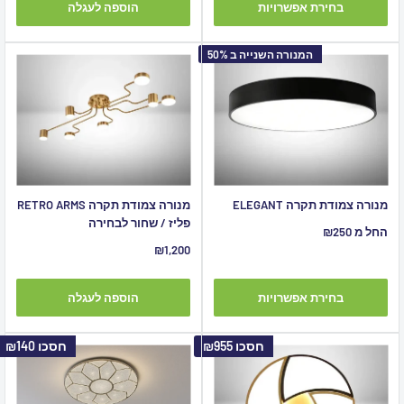
בחירת אפשרויות
הוספה לעגלה
המנורה השנייה ב 50%
מנורה צמודת תקרה ELEGANT
מנורה צמודת תקרה RETRO ARMS
פליז / שחור לבחירה
מחיר
החל מ ₪250
מבצע
מחיר
₪1,200
מבצע
בחירת אפשרויות
הוספה לעגלה
חסכו
₪955
חסכו
₪140