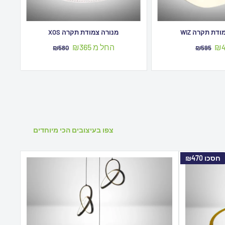
דת תקרה WIZ
מנורה צמודת תקרה XOS
ר
מחיר
₪4
החל מ ₪365
מחיר
מחיר
₪580
₪595
צע
מקורי
מבצע
מקורי
צפו בעיצובים הכי מיוחדים
חסכו
₪470