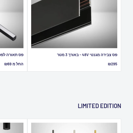
פס צבירה מגנטי 48V - באורך 3 מטר
פס תאורה לפס 
מחיר
מחיר
₪295
החל מ ₪69
מבצע
מבצע
LIMITED EDITION