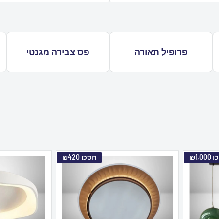
פרופיל תאורה
פס צבירה מגנטי
ו
₪1,000
חסכו
₪420