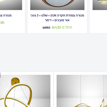
מנורה צמודת תקרה SUN + שלט + 3 גווני
מנורה צמו
אור מובנים + דימר
מחי
95
מב
מחיר
החל מ ₪430
מחיר
₪850
מבצע
מקורי