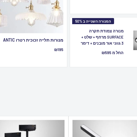
המנורה השנייה ב 50%
מנורה צמודת תקרה
SURFACE מרחף + שלט +
מנורות תלייה זכוכית רטרו ANTIC
3 גווני אור מובנים + דימר
מחיר
₪195
מחיר
החל מ ₪595
מבצע
מבצע