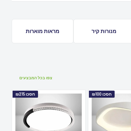
מנורות קיר
מראות מוארות
צפו בכל המבצעים
חסכו
₪100
חסכו
₪215