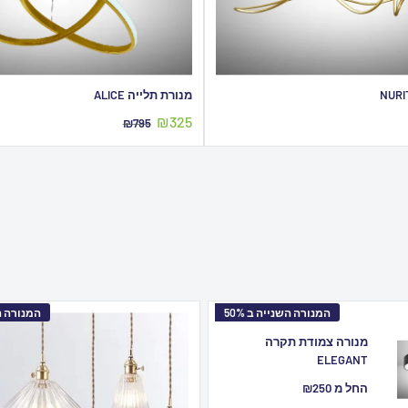
מנורת תלייה ALICE
מחיר
₪325
מחיר
₪795
מבצע
מקורי
המנורה השנייה ב 50%
המנורה השנ
מנורה צמודת תקרה
ELEGANT
מחיר
החל מ ₪250
מבצע