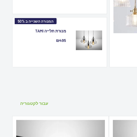
המנורה השנייה ב 50%
מנורת תלייה TAMI
מחיר
₪495
מבצע
עבור לקטגוריה