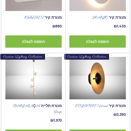
מנורת קיר
מנורת קיר
OFFSET
HALO
מחיר
מחיר
₪880
₪1,430
מבצע
מבצע
הוספה לעגלה
הוספה לעגלה
Couture Lighting Collection
Couture Lighting Collection
מנורת קיר
מנורת תלייה
Ç
BALAN
A
ECLIPSE Wood
Drop
מחיר
₪2,380
מבצע
מחיר
₪1,970
מבצע