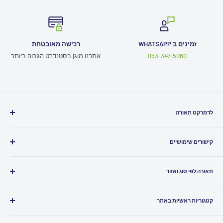
זמינים ב WHATSAPP
רכישה מאובטחת
053-347-5060
אתרנו מוגן בסטנדרט הגבוה ביותר
לדמרקט תאורה
חייגו אלינו
03-5080500
קישורים שימושיים
כתבו לנו
Info@ledmarket.co.il
תמיכה טכנית
זמינים לכם גם
בוואטסאפ
תאורה לפי סוג ואזור
תקנון האתר
שירות לקוחות ומעקב הזמנות
052-7986961
ביטול עסקה
תאורה לבית
הצהרת נגישות
קטגוריות ראשיות באתר
תאורה לסלון
סניפים
תאורה למטבח
גופי תאורה