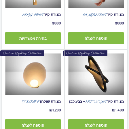
מנורת קיר
מנורת קיר
ELYSIA
AMBERA
מחיר
מחיר
₪990
₪990
מבצע
מבצע
הוספה לעגלה
בחירת אפשרויות
Couture Lighting Collection
Couture Lighting Collection
מנורת קיר
- צבע לבן
מנורת שולחן
ORBIS
FLUXA
מחיר
מחיר
₪1,290
₪1,490
מבצע
מבצע
הוספה לעגלה
הוספה לעגלה