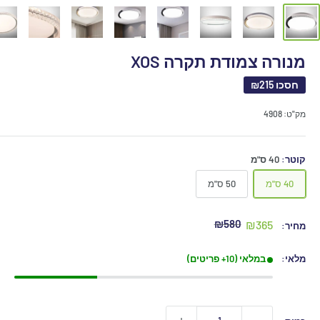
מנורה צמודת תקרה XOS
חסכו
₪215
מק"ט:
4908
קוטר:
40 ס"מ
40 ס"מ
50 ס"מ
מחיר
מחיר
₪580
₪365
מחיר:
מקורי
מבצע
מלאי:
במלאי (10+ פריטים)