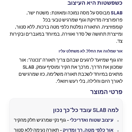
כשפשטות היא העיצוב
SLAB
מבוסס על מסה נמוכה ומאוזנת: משטח ישר,
פרופורציה מדויקת וגוף שמרגיש טבעי בכל
קומפוזיציה. התאורה נפלטת כלפי מטה ברכות, ללא סנוור,
ומייצרת תחושה של סדר ואווירה, במיוחד במעברים ובקירות
צד.
אור שמלווה את החלל, לא משתלט עליו
זהו גוף שמיועד לרגעים שבהם צריך תאורה “נכונה”: אור
שמכוון את הדרך, מרכך את הקיר ומוסיף עומק. SLAB
מתאים במיוחד לשכבת תאורה משלימה, כזו שמרגישים
לאורך היום והלילה, בלי רעש ויזואלי.
פרטי המוצר
למה SLAB עובד כל־כך נכון
עיצוב שטוח ואדריכלי
– גוף נקי שמרגיש חלק מהקיר
אור כלפי מטה, רך ומדויק
– תאורה נעימה ללא סנוור