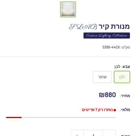
מנורת קיר
SLAB
Couture Lighting Collection
מק"ט:
5399-44CK
צבע:
לבן
לבן
שחור
מחיר
₪880
מחיר:
מבצע
מלאי:
נותרו רק 7 פריטים