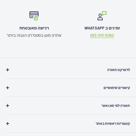
זמינים ב WHATSAPP
רכישה מאובטחת
053-347-5060
אתרנו מוגן בסטנדרט הגבוה ביותר
לדמרקט תאורה
חייגו אלינו
03-5080500
קישורים שימושיים
כתבו לנו
Info@ledmarket.co.il
תמיכה טכנית
זמינים לכם גם
בוואטסאפ
תאורה לפי סוג ואזור
תקנון האתר
שירות לקוחות ומעקב הזמנות
052-7986961
ביטול עסקה
תאורה לבית
הצהרת נגישות
קטגוריות ראשיות באתר
תאורה לסלון
סניפים
תאורה למטבח
גופי תאורה