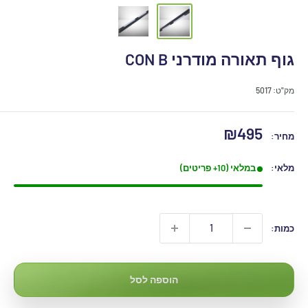
גוף תאורה מודרני CON B
מק"ט:
5017
מחיר
₪495
מחיר:
מבצע
מלאי:
במלאי (10+ פריטים)
כמות:
הוספה לסל