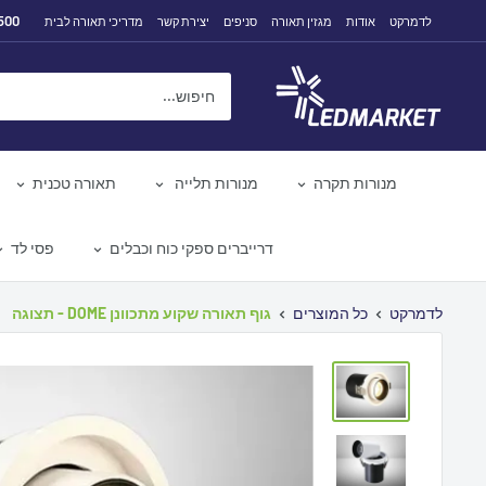
לג
500
לדמרקט
אודות
מגזין תאורה
סניפים
יצירת קשר
מדריכי תאורה לבית
תוכן
לדמרקט
מנורות תקרה
מנורות תלייה
תאורה טכנית
דרייברים ספקי כוח וכבלים
פסי לד
לדמרקט
כל המוצרים
גוף תאורה שקוע מתכוונן DOME - תצוגה