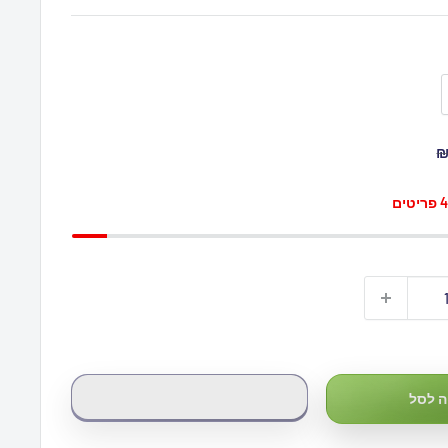
₪
י
 לסל