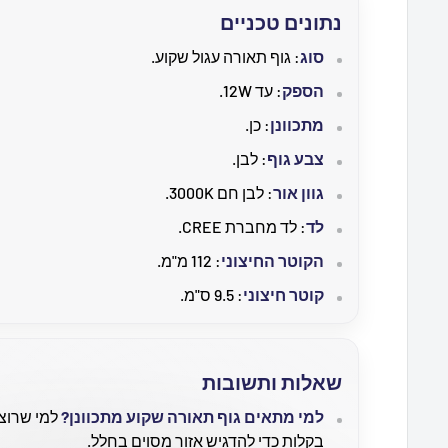
נתונים טכניים
סוג
: גוף תאורה עגול שקוע.
הספק
: עד 12W.
מתכוונן
: כן.
צבע גוף
: לבן.
גוון אור
: לבן חם 3000K.
לד
: לד מחברת CREE.
הקוטר החיצוני
: 112 מ"מ.
קוטר חיצוני
: 9.5 ס"מ.
שאלות ותשובות
למי מתאים גוף תאורה שקוע מתכוונן?
למי שרוצה
בקלות כדי להדגיש אזור מסוים בחלל.