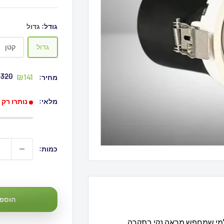
גודל:
גדול
גדול
קטן
מחיר
מחיר
320
₪141
מחיר:
מקור
מבצע
מלאי:
נותרו רק 4 פריטים
כמות:
₪320
הוספה
רה מודרני למי שמחפש מראה נקי בתקרה