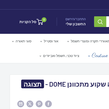
התחבר/הירשם
0
סל הקניות
החשבון שלי
אווררי תקרה ומוצרי חשמל
אור וסטייל
סוגי תאורה
Couture 
ציוד טכני, חשמל ואביזרים
וע מתכוונן DOME -
תצוגה