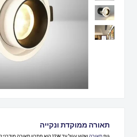
תאורה ממוקדת ונקייה
גוף
תאורה
שקוע עגול עד 12W הוא פתרון תאו