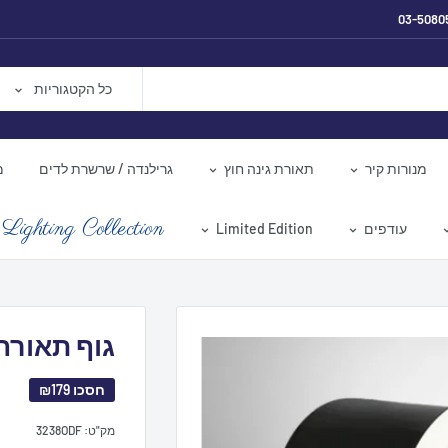
03-5080
כל הקטגוריות
מנורות קיר
תאורת גינה חוץ
גרילנדה / שרשרת לדים
מ
Lighting Collection
עודפים
Limited Edition
גוף תאורה שק
חסכו
₪179
מק"ט:
3238ODF