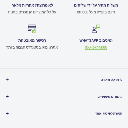
משלוח מהיר על ידי שליחים
לא מרוצה? אחריות מלאה
חינם בקנייה מעל ₪1,000
על כל המוצרים הנמכרים בחנות
זמינים ב WHATSAPP
רכישה מאובטחת
053-347-5060
אתרנו מוגן בסטנדרט הגבוה ביותר
לדמרקט תאורה
חייגו אלינו
03-5080500
קישורים שימושיים
כתבו לנו
Info@ledmarket.co.il
תמיכה טכנית
זמינים לכם גם
בוואטסאפ
תאורה לפי סוג ואזור
תקנון האתר
שירות לקוחות ומעקב הזמנות
052-7986961
ביטול עסקה
תאורה לבית