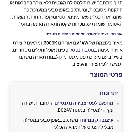
הגוף מתחבר ישירות למסילה מגנטית ללא צורך בהברגות או
התקנות מסובכות, ומשתלב באופן טבעי במערכת כך
שהמראה הכללי נשאר מינימליסטי ומוקפד. החזית המוארת
האטומה שומרת על נוכחות שקטה ותאורה נעימה בחלל.
אור חם ונעים לתאורה יומיומית בחללים סגורים
מאיר בעוצמה של 14W עם אור חם 3000K, ומתאים ליצירת
אווירה נעימה ב
מטבחים
,
סלון
, פינת אוכל וחללים מסחריים.
בשילוב עם מערכת פס מגנטי ניתן לבנות תאורה משתנה
וגמישה לפי הצורך והעיצוב.
פרטי המוצר
יתרונות
מותאם לפסי צבירה מגנטיים
התחברות ישירה
ונקייה למסילה במתח DC24V.
עיצוב דק במיוחד
משתלב באופן טבעי במסילה
מבלי להעמיס על המראה הכללי.