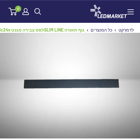
לג
לדמרקט
0
תוכן
לדמרקט
כל המוצרים
גוף תאורה SLIM LINEלפס צבירה מגנט dc24v