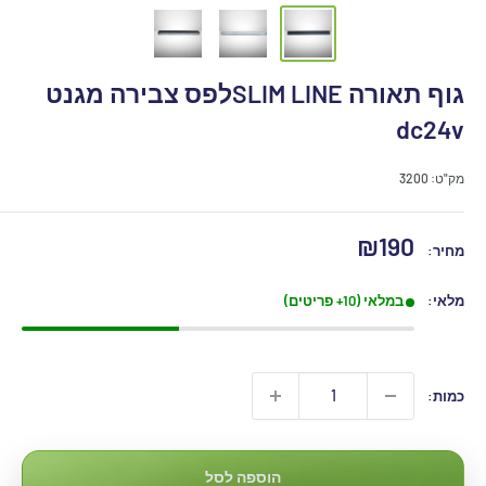
גוף תאורה SLIM LINEלפס צבירה מגנט
dc24v
מק"ט:
3200
מחיר
₪190
מחיר:
מבצע
מלאי:
במלאי (10+ פריטים)
כמות:
הוספה לסל