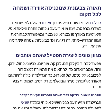
תאורה צבעונית שמכניסה אווירה ושמחה
לכל מקום
גרילנדה
לד צבעונית היא פתרון
תאורה
מושלם למי שרוצה
לשדרג מרפסת, גינה או אירוע עם נוכחות זוהרת ומלאת אופי.
היא זמינה באורך 10 מטר או 50 מטר, ומאפשרת לבחור את
הגוון המדויק—מתאורה רגועה ועד צבעוניות שמחה שמרימה
את האווירה.
מגוון גוונים ליצירת הסטייל שאתם אוהבים
אפשר לבחור בין לבן חם, לבן קר, אור יום, צבעוני, כחול, ירוק,
ורוד, אמבר ואדום כדי להתאים את התאורה למצב רוח,
לעיצוב או לקונספט של האירוע. כך הגרילנדה יכולה להיות גם
תאורה אלגנטית ונקייה וגם אלמנט דקורטיבי שמוסיף צבע
וחיים.
התקנה פשוטה, בדיקה לפני משלוח ואחריות תקינות בקבלה
הגרילנדה מגיעה עם כבל חשמל איכותי וכוללת
שנאי
להפעלה מהירה. כל יחידה נבדקת לפני משלוח ומגיעה עם