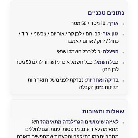
נתונים טכניים
אורך
: 10 מטר / 50 מטר
גוון אור
: לבן חם / לבן קר / אור יום / צבעוני / ורוד /
כחול / ירוק / אדום / אמבר
הפעלה
: כולל כבל חשמל ושנאי
כבל חשמל
: כבל חשמל איכותי (שחור לדגם 50 מטר
לבן חם)
בדיקה ואחריות
: נבדקת לפני משלוח ואחריות
תקינות בזמן הקבלה
שאלות ותשובות
לאיזה שימושים הגרילנדה מתאימה?
היא
מתאימה לאירועים, מרפסות וגינות, וגם לחללים
מסחריים כמו בתי קפה ומסעדות שמחפשים תאורה