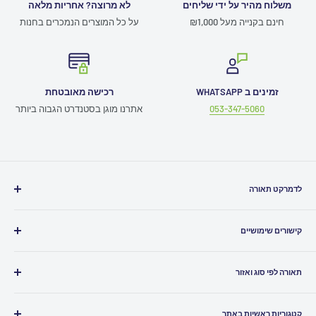
משלוח מהיר על ידי שליחים
לא מרוצה? אחריות מלאה
חינם בקנייה מעל ₪1,000
על כל המוצרים הנמכרים בחנות
זמינים ב WHATSAPP
רכישה מאובטחת
053-347-5060
אתרנו מוגן בסטנדרט הגבוה ביותר
לדמרקט תאורה
חייגו אלינו
03-5080500
קישורים שימושיים
כתבו לנו
Info@ledmarket.co.il
תמיכה טכנית
זמינים לכם גם
בוואטסאפ
תאורה לפי סוג ואזור
תקנון האתר
שירות לקוחות ומעקב הזמנות
052-7986961
ביטול עסקה
תאורה לבית
הצהרת נגישות
קטגוריות ראשיות באתר