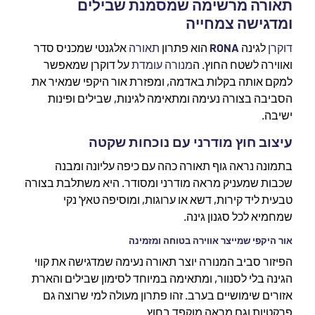
תאורה מרשימה שמסמנת שבילים
ומדגישה צמחייה
דוקרן
לגינה
RONA
הוא פתרון
תאורה
אלגנטי שמכניס סדר
ואווירה לשטח החוץ. ה
מנורה עומדת
על דוקרן שמאפשר
למקם אותה בקלות באדמה, ומפזרת אור היקפי שמאיר את
הסביבה בצורה נעימה ומתאימה לגינות, שבילים ופינות
ישיבה.
עיצוב חוץ מודרני עם נוכחות שקטה
בתמונה נראה גוף תאורה כהה עם כיפה עליונה ומבנה
שכבות שמעניק מראה מודרני ומסודר. היא משתלבת בצורה
טבעית ליד קירות, דשא או ערוגות, ומוסיפה טאץ' נקי
שמחמיא לכל סגנון גינה.
אור היקפי שמייצר אווירה בטוחה ומזמינה
הפיזור סביב המנורה יוצר תאורה נעימה שמדגישה את קווי
הגינה בלי לסנוור, ומתאימה במיוחד לסימון שבילים והארת
אזורים שימושיים בערב. זהו פתרון מעולה למי שרוצה גם
פרקטיות וגם מראה מוקפד בחוץ.