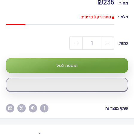
מחיר
₪235
מחיר:
מבצע
מלאי:
נותרו רק 9 פריטים
כמות:
הוספה לסל
שתף מוצר זה