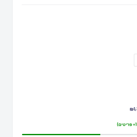
ר
₪1,
רי