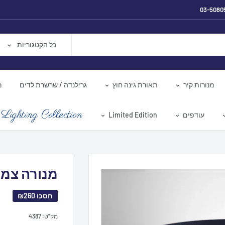
03-5080
כל הקטגוריות
מנורות קיר
תאורת גינה חוץ
גרילנדה / שרשרת לדים
מ
Lighting Collection
עודפים
Limited Edition
מנורה צמודת 
חסכו
₪260
מק"ט:
4387