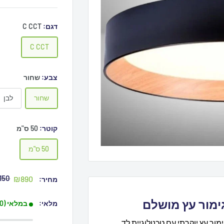
דגם:
C CCT
C CCT
צבע:
שחור
שחור
לבן
קוטר:
50 ס"מ
50 ס"מ
מחי
מחיר
150
₪890
מחיר:
מקו
מבצע
גימור עץ מושלם
מלאי:
במלאי (10+ פריטים)
גימור עץ יוקרתי עם טכנולוגיית לד