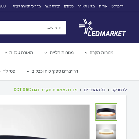
לג
500
לדמרקט
אודות
מגזין תאורה
סניפים
יצירת קשר
מדריכי תאורה לבית
תוכן
לדמרקט
מנורות תקרה
מנורות תלייה
תאורה טכנית
דרייברים ספקי כוח וכבלים
פסי לד
לדמרקט
כל המוצרים
מנורה צמודת תקרה דגם CCT OAC