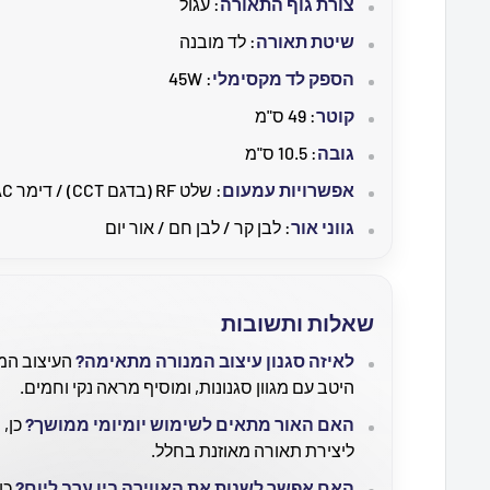
צורת גוף התאורה
: עגול
שיטת תאורה
: לד מובנה
הספק לד מקסימלי
: 45W
קוטר
: 49 ס"מ
גובה
: 10.5 ס"מ
אפשרויות עמעום
: שלט RF (בדגם CCT) / דימר TRIAC
גווני אור
: לבן קר / לבן חם / אור יום
שאלות ותשובות
לאיזה סגנון עיצוב המנורה מתאימה?
העיצוב המו
היטב עם מגוון סגנונות, ומוסיף מראה נקי וחמים.
האם האור מתאים לשימוש יומיומי ממושך?
כן, 
ליצירת תאורה מאוזנת בחלל.
האם אפשר לשנות את האווירה בין ערב ליום?
כן