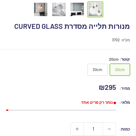
מנורות תלייה מסדרת CURVED GLASS
נורת פילמנט ST64
נורת פילמנט A60
מק"ט:
3702
קוטר:
20cm
30cm
20cm
מחיר
₪295
מחיר:
מבצע
מלאי:
נותר רק פריט אחד
כמות: