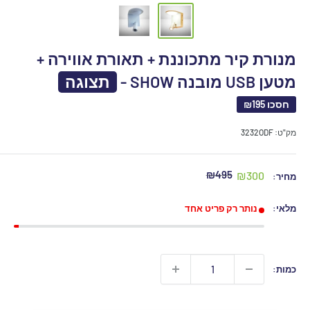
מנורת קיר מתכוננת + תאורת אווירה +
מטען USB מובנה SHOW -
תצוגה
חסכו
₪195
מק"ט:
3232ODF
מחיר
מחיר
₪495
₪300
מחיר:
מקורי
מבצע
מלאי:
נותר רק פריט אחד
כמות: