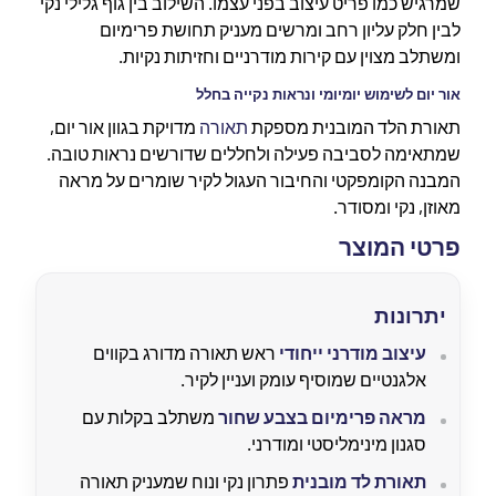
שמרגיש כמו פריט עיצוב בפני עצמו. השילוב בין גוף גלילי נקי
לבין חלק עליון רחב ומרשים מעניק תחושת פרימיום
ומשתלב מצוין עם קירות מודרניים וחזיתות נקיות.
אור יום לשימוש יומיומי ונראות נקייה בחלל
תאורת הלד המובנית מספקת
תאורה
מדויקת בגוון אור יום,
שמתאימה לסביבה פעילה ולחללים שדורשים נראות טובה.
המבנה הקומפקטי והחיבור העגול לקיר שומרים על מראה
מאוזן, נקי ומסודר.
פרטי המוצר
יתרונות
עיצוב מודרני ייחודי
ראש תאורה מדורג בקווים
אלגנטיים שמוסיף עומק ועניין לקיר.
מראה פרימיום בצבע שחור
משתלב בקלות עם
סגנון מינימליסטי ומודרני.
תאורת לד מובנית
פתרון נקי ונוח שמעניק תאורה