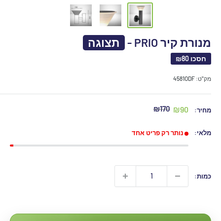
מנורת קיר PRIO -
תצוגה
חסכו
₪80
מק"ט:
4581ODF
מחיר
מחיר
₪170
₪90
מחיר:
מקורי
מבצע
מלאי:
נותר רק פריט אחד
כמות:
₪170