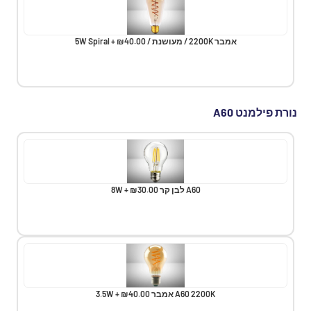
אמבר 2200K / מעושנת / 5W Spiral + ₪40.00
נורת פילמנט A60
A60 לבן קר 8W + ₪30.00
A60 2200K אמבר 3.5W + ₪40.00