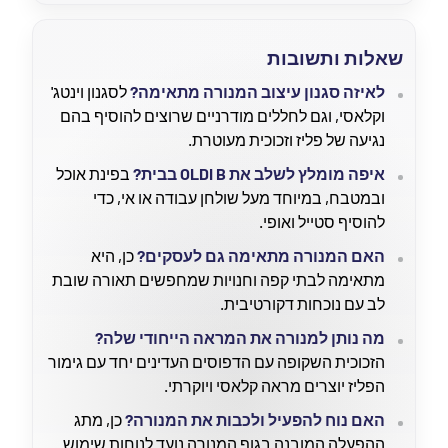
שאלות ותשובות
לאיזה סגנון עיצוב המנורה מתאימה?
לסגנון וינטג'
וקלאסי, וגם לחללים מודרניים שרוצים להוסיף בהם
נגיעה של פליז וזכוכית מעוטרת.
איפה מומלץ לשלב את OLDI B בבית?
בפינת אוכל
ובמטבח, במיוחד מעל שולחן עבודה או אי, כדי
להוסיף סטייל ואופי.
האם המנורה מתאימה גם לעסקים?
כן, היא
מתאימה לבתי קפה וחנויות שמחפשים תאורה שובת
לב עם נוכחות דקורטיבית.
מה נותן למנורה את המראה הייחודי שלה?
הזכוכית השקופה עם הדפוסים העדינים יחד עם גימור
הפליז יוצרים מראה קלאסי ויוקרתי.
האם נוח להפעיל ולכבות את המנורה?
כן, מתג
ההפעלה המובנה בגוף המנורה נועד לנוחות שימוש