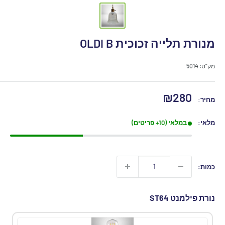
מנורת תלייה זכוכית OLDI B
נורת פילמנט ST64
נורת פילמנט A60
מק"ט:
5014
מחיר
₪280
מחיר:
מבצע
מלאי:
במלאי (10+ פריטים)
כמות:
נורת פילמנט ST64