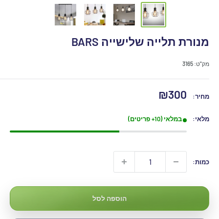
מנורת תלייה שלישייה BARS
מק"ט:
3165
מחיר
₪300
מחיר:
מבצע
מלאי:
במלאי (10+ פריטים)
כמות:
הוספה לסל