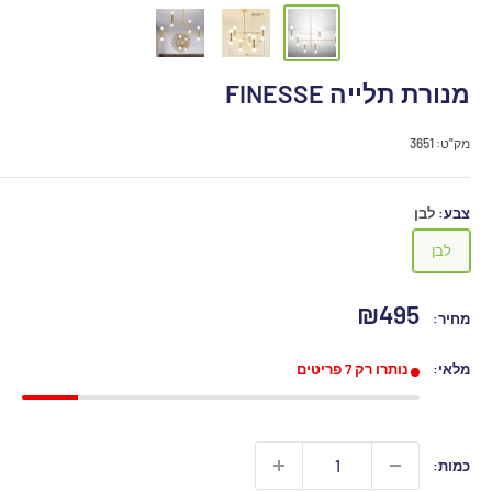
מנורת תלייה FINESSE
מק"ט:
3651
צבע:
לבן
לבן
מחיר
₪495
מחיר:
מבצע
מלאי:
נותרו רק 7 פריטים
כמות: