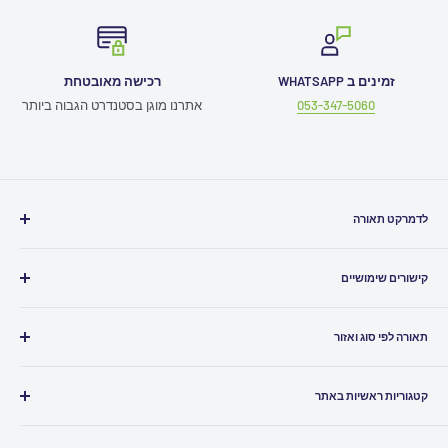
זמינים ב WHATSAPP
רכישה מאובטחת
053-347-5060
אתרנו מוגן בסטנדרט הגבוה ביותר
לדמרקט תאורה
חייגו אלינו
03-5080500
קישורים שימושיים
כתבו לנו
Info@ledmarket.co.il
תמיכה טכנית
זמינים לכם גם
בוואטסאפ
תאורה לפי סוג ואזור
תקנון האתר
שירות לקוחות ומעקב הזמנות
052-7986961
ביטול עסקה
תאורה לבית
הצהרת נגישות
קטגוריות ראשיות באתר
תאורה לסלון
סניפים
תאורה למטבח
גופי תאורה