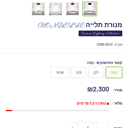
מנורת תלייה
RONDELLE
Couture Lighting Collection
מק"ט:
5399-90CK
קוטר החישוקים:
קפה
קפה
לבן
זהב
שחור
מחיר
₪2,300
מחיר:
מבצע
מלאי:
נותרו רק 3 פריטים