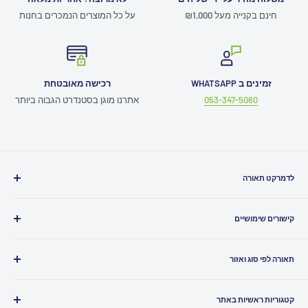
חינם בקנייה מעל ₪1,000
על כל המוצרים הנמכרים בחנות
זמינים ב WHATSAPP
רכישה מאובטחת
053-347-5060
אתרנו מוגן בסטנדרט הגבוה ביותר
לדמרקט תאורה
חייגו אלינו
03-5080500
קישורים שימושיים
כתבו לנו
Info@ledmarket.co.il
תמיכה טכנית
זמינים לכם גם
בוואטסאפ
תאורה לפי סוג ואזור
תקנון האתר
שירות לקוחות ומעקב הזמנות
052-7986961
ביטול עסקה
תאורה לבית
הצהרת נגישות
קטגוריות ראשיות באתר
תאורה לסלון