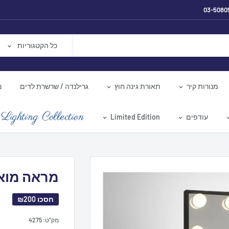
03-5080
כל הקטגוריות
מנורות קיר
תאורת גינה חוץ
גרילנדה / שרשרת לדים
מ
Lighting Collection
עודפים
Limited Edition
מראה מוארת UP
חסכו
₪200
מק"ט:
4275