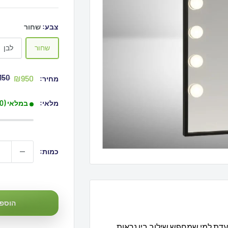
צבע:
שחור
שחור
לבן
מחי
מחיר
150
₪950
מחיר:
מקו
מבצע
מלאי:
במלאי (10+ פריטים)
כמות:
₪1,150
הוספה
דת למי שמחפש שילוב בין נראות