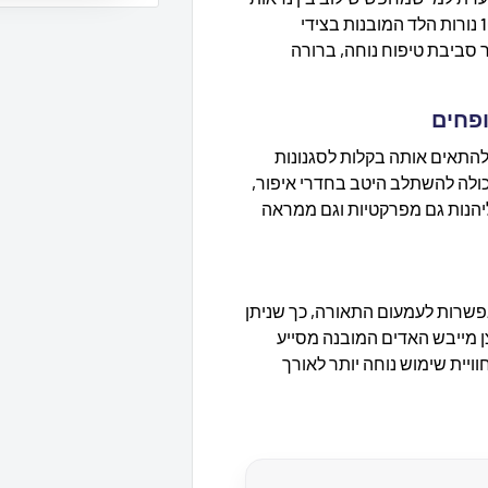
מדויקת ונוחות שימוש יומיומית. בזכות 10 נורות הלד המובנות בצידי
סביבת טיפוח נוחה, ברורה
ופחים
להתאים אותה בקלות לסגנונות
יכולה להשתלב היטב בחדרי איפור,
יהנות גם מפרקטיות וגם ממראה
 MAKE-UP כוללת מפסק מגע TOUCH עם אפשרות לעמעום התאורה, כך שניתן
ן מייבש האדים המובנה מסייע
ויית שימוש נוחה יותר לאורך