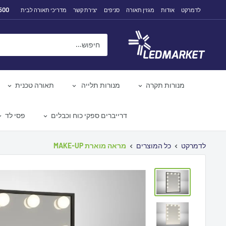
לג
500
לדמרקט
אודות
מגזין תאורה
סניפים
יצירת קשר
מדריכי תאורה לבית
תוכן
לדמרקט
מנורות תקרה
מנורות תלייה
תאורה טכנית
דרייברים ספקי כוח וכבלים
פסי לד
לדמרקט
כל המוצרים
מראה מוארת MAKE-UP