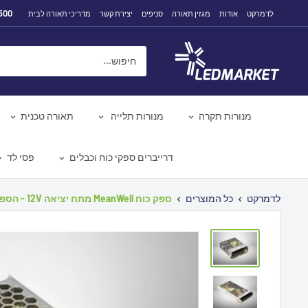
לג
500
לדמרקט
אודות
מגזין תאורה
סניפים
יצירת קשר
מדריכי תאורה לבית
תוכן
לדמרקט
מנורות תקרה
מנורות תלייה
תאורה טכנית
דרייברים ספקי כוח וכבלים
פסי לד
לדמרקט
כל המוצרים
ספק כוח MeanWell מתח יציאה 12V - הספ...