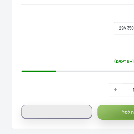
29A 35
 לסל