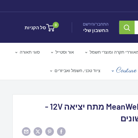
התחבר/הירשם
0
סל הקניות
החשבון שלי
אווררי תקרה ומוצרי חשמל
אור וסטייל
סוגי תאורה
Couture 
ציוד טכני, חשמל ואביזרים
ספק כוח MeanWell מתח יציאה 12V -
נים