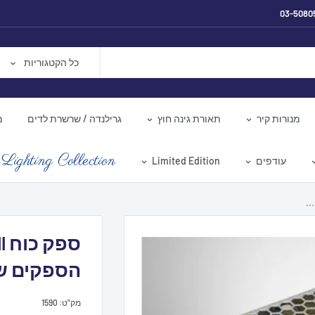
03-5080
כל הקטגוריות
מנורות קיר
תאורת גינה חוץ
גרילנדה / שרשרת לדים
מ
Lighting Collection
עודפים
Limited Edition
הספקים שו
מק"ט:
1590