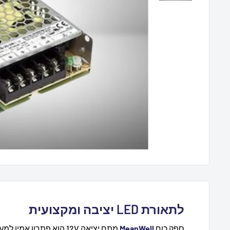
לתאורת LED יציבה ומקצועית
ספק כוח
MeanWell
מתח יציאה 12V הוא פתרון אמין למערכות