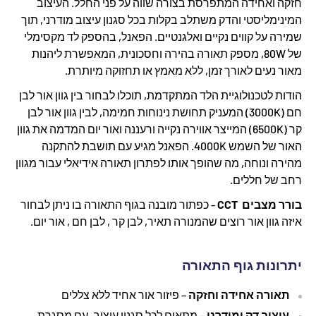
חזקה ואחידה המתפרסת בצורה שווה על פני החלל. העיצוב
המינימליסטי והדק משתלב בקלות בכל סגנון עיצוב מודרני, תוך
שמירה על קווים נקיים ואלגנטיים. הפאנל, בהספק לד מקסימלי
של 80W, מספק תאורה בהירה וחסכונית, המאפשרת ליהנות
מאור נעים לאורך זמן, ללא מאמץ או תחזוקה מיותרת.
הודות לטכנולוגיית הלד המתקדמת, תוכלו לבחור בין גוון אור לבן
חם (3000K) המעניק תחושת נינוחות חמימה, לבין גוון אור לבן
קר (6500K) המייצר אווירה נקייה ורעננה ואור יום המדמה את גוון
האור של השמש 4000K. הפאנל מגיע עם תושבת להתקנה
מהירה ונוחה, מה שהופך אותו לפתרון תאורה אידיאלי עבור מגוון
רחב של חללים.
בורר מצבים CCT
- כפתור מובנה בגוף התאורה בו ניתן לבחור
איזה גוון אור רוצים שהמנורה תאיר, לבן קר , לבן חם , אור יום.
יתרונות גוף התאורה
תאורה אחידה וחזקה
– פיזור אור אחיד ללא צללים
עיצוב דק ומודרני
– מתאים לכל סגנון עיצוב, עם מסגרת