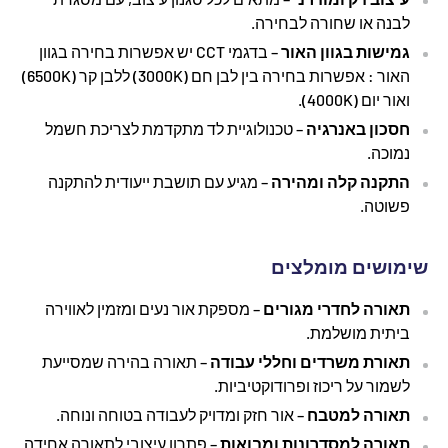
לבנה או שחורה לבחירה.
גמישות בגוון האור
– בדגמי CCT יש אפשרות בחירה בגוון
האור : אפשרות בחירה בין לבן חם (3000K) ללבן קר (6500K)
ואור יום (4000K).
חסכון באנרגיה
– טכנולוגיית לד מתקדמת לצריכת חשמל
נמוכה.
התקנה קלה ומהירה
– מגיע עם תושבת ייעודית להתקנה
פשוטה.
שימושים מומלצים
תאורה לחדרי מגורים
– מספקת אור נעים ומזמין לאווירה
ביתית מושלמת.
תאורת משרדים וחללי עבודה
– תאורה בהירה שמסייעת
לשמור על ריכוז ופרודוקטיביות.
תאורה למטבח
– אור חזק ומדויק לעבודה בטוחה ונוחה.
תאורה למסדרונות ומבואות
– פתרון עיצובי לתאורה אחידה