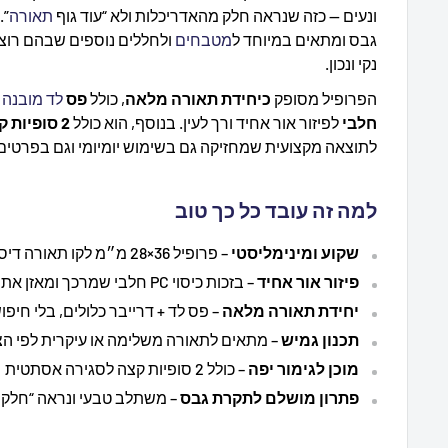
ונעים — כזה שנראה חלק מהאדריכלות ולא “עוד גוף
תאורה
”.
גבס ומתאים במיוחד ל
מטבחים
ולחללים נוספים שבהם רוצי
נקי ונכון.
הפרופיל מסופק
כיחידת תאורה מלאה
, כולל
פס
לד מובנה
ו
חלבי
לפיזור אור אחיד ורך לעין. בנוסף, הוא כולל
2 סופיות קצה
לתוצאה מקצועית שמחזיקה גם בשימוש יומיומי וגם בפרטים
למה זה עובד כל כך טוב
שקוע ומינימליסטי
– פרופיל 36×28 מ״מ לקו תאורה דיסקרטי ונקי
פיזור אור אחיד
– בזכות כיסוי PC חלבי שמרכך ומאזן את האור
יחידת תאורה מלאה
– פס לד + דרייבר כלולים, בלי חיפ
תכנון גמיש
– מתאים לתאורה משלימה או עיקרית לפי הצ
מוכן לגימור יפה
– כולל 2 סופיות קצה לסגירה אסתטית
פתרון מושלם לתקרת גבס
– משתלב טבעי ונראה “חלק