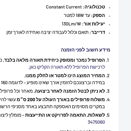
טכנולוגיה:
Constant Current
הספק:
עד 18W למטר
יעילות אור:
130Lm/W
דרייבר:
תואם וכלול לעבודה יציבה ואחידה לאורך זמן
מידע חשוב לפני הזמנה
הפרופיל נמכר ומסופק כיחידת תאורה מלאה בלבד
, כ
לרכישת הפרופיל ללא תאורה הקליקו כאן
.
המחיר המוצג הינו למטר או לחלק ממנו.
במידה וברצונכם להזמין אורך שאינו מופיע – לדוגמה 160 ס״מ – יש לבחור באורך 200 ס״מ.
לא ניתן לבטל הזמנה לאחר ביצועה
, מאחר וכל פרופיל
משלוח פרופילים באורך העולה על 200 ס״מ
עשוי להי
במקרים מסוימים האספקה תתבצע באחד מסניפי הרשת
לשאלות, התאמה לפרויקט או התייעצות
– מומלץ ליצו
3475060