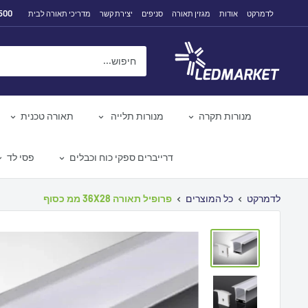
לג
500
לדמרקט
אודות
מגזין תאורה
סניפים
יצירת קשר
מדריכי תאורה לבית
תוכן
לדמרקט
מנורות תקרה
מנורות תלייה
תאורה טכנית
דרייברים ספקי כוח וכבלים
פסי לד
לדמרקט
כל המוצרים
פרופיל תאורה 36X28 ממ כסוף