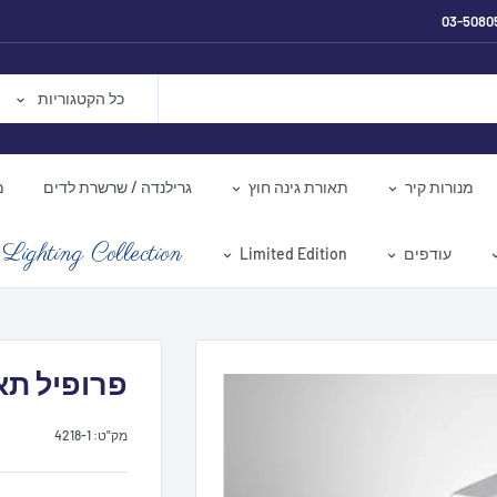
03-5080
כל הקטגוריות
מנורות קיר
תאורת גינה חוץ
גרילנדה / שרשרת לדים
מ
Lighting Collection
עודפים
Limited Edition
פרופיל תאורה 36X28
מק"ט:
4218-1