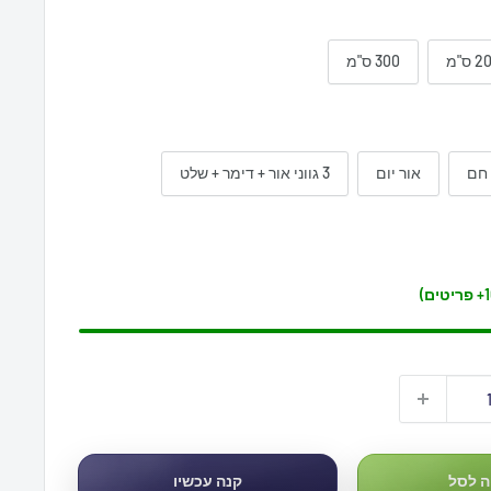
 ס"מ
300 ס"מ
 חם
אור יום
3 גווני אור + דימר + שלט
 לסל
קנה עכשיו