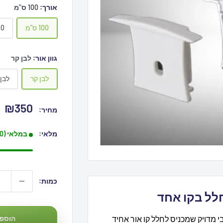
אורך:
100 ס"מ
100 ס"מ
200
גוון אור:
לבן קר
לבן קר
לבן
מחיר
₪350
מחיר:
מבצע
מלאי:
במלאי (10+ פריטים)
כמות:
לל בקו אחד
הוספה
י מדויק שמכניס לחלל קו אור אחיד