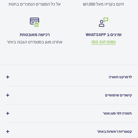
חינם בקנייה מעל ₪1,000
על כל המוצרים הנמכרים בחנות
זמינים ב WHATSAPP
רכישה מאובטחת
053-347-5060
אתרנו מוגן בסטנדרט הגבוה ביותר
לדמרקט תאורה
חייגו אלינו
03-5080500
קישורים שימושיים
כתבו לנו
Info@ledmarket.co.il
תמיכה טכנית
זמינים לכם גם
בוואטסאפ
תאורה לפי סוג ואזור
תקנון האתר
שירות לקוחות ומעקב הזמנות
052-7986961
ביטול עסקה
תאורה לבית
הצהרת נגישות
קטגוריות ראשיות באתר
תאורה לסלון