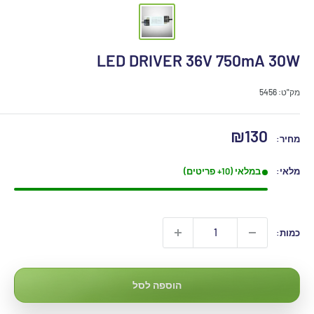
LED DRIVER 36V 750mA 30W
מק"ט:
5456
מחיר
₪130
מחיר:
מבצע
מלאי:
במלאי (10+ פריטים)
כמות:
הוספה לסל