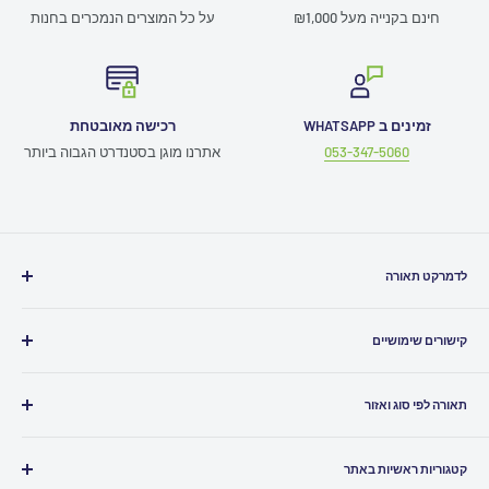
חינם בקנייה מעל ₪1,000
על כל המוצרים הנמכרים בחנות
זמינים ב WHATSAPP
רכישה מאובטחת
053-347-5060
אתרנו מוגן בסטנדרט הגבוה ביותר
לדמרקט תאורה
חייגו אלינו
03-5080500
קישורים שימושיים
כתבו לנו
Info@ledmarket.co.il
תמיכה טכנית
זמינים לכם גם
בוואטסאפ
תאורה לפי סוג ואזור
תקנון האתר
שירות לקוחות ומעקב הזמנות
052-7986961
ביטול עסקה
תאורה לבית
הצהרת נגישות
קטגוריות ראשיות באתר
תאורה לסלון