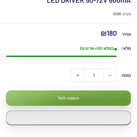
LED DRIVER 50-72V 600mA
מק"ט:
5068
מחיר
₪180
מחיר:
מבצע
מלאי:
במלאי (10+ פריטים)
כמות:
הוספה לסל