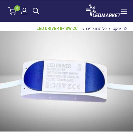
לג
לדמרקט
0
תוכן
לדמרקט
כל המוצרים
LED DRIVER 8-18W CCT