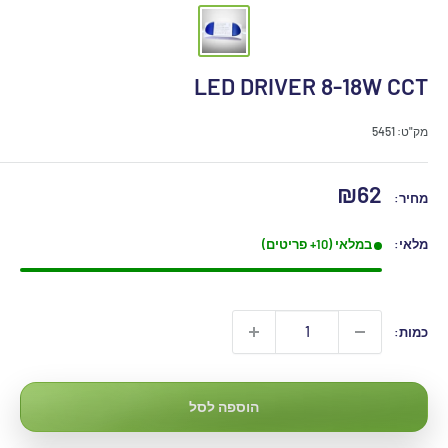
LED DRIVER 8-18W CCT
מק"ט:
5451
מחיר
₪62
מחיר:
מבצע
מלאי:
במלאי (10+ פריטים)
כמות:
הוספה לסל