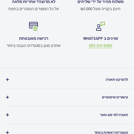
משלוח מהיר על ידי שליחים
לא מרוצה? אחריות מלאה
חינם בקנייה מעל ₪1,000
על כל המוצרים הנמכרים בחנות
זמינים ב WHATSAPP
רכישה מאובטחת
053-347-5060
אתרנו מוגן בסטנדרט הגבוה ביותר
לדמרקט תאורה
חייגו אלינו
03-5080500
קישורים שימושיים
כתבו לנו
Info@ledmarket.co.il
תמיכה טכנית
זמינים לכם גם
בוואטסאפ
תאורה לפי סוג ואזור
תקנון האתר
שירות לקוחות ומעקב הזמנות
052-7986961
ביטול עסקה
תאורה לבית
הצהרת נגישות
קטגוריות ראשיות באתר
תאורה לסלון