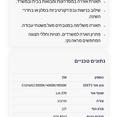
תאורת אווירה במסדרונות ומבואות בבית ובמשרד.
שילוב בנישות גבס דקורטיביות בסלון או בחדרי
השינה.
תאורה משלימה במטבחים מעל משטחי עבודה.
פתרון הארה למשרדים, חנויות וחללי תצוגה
המחפשים מראה נקי.
נתונים טכניים
הספק
3W
גוון אור (CCT)
3000K/4000K/6500K (משתנה)
שטף אור
270 Lm
צורה
מרובע
צבע גוף
לבן
מידות הגוף
82x7 מ"מ