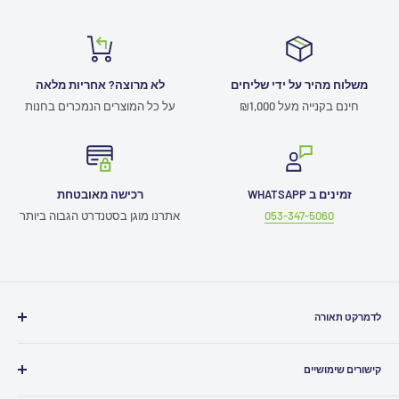
משלוח מהיר על ידי שליחים
לא מרוצה? אחריות מלאה
חינם בקנייה מעל ₪1,000
על כל המוצרים הנמכרים בחנות
זמינים ב WHATSAPP
רכישה מאובטחת
053-347-5060
אתרנו מוגן בסטנדרט הגבוה ביותר
לדמרקט תאורה
חייגו אלינו
03-5080500
קישורים שימושיים
כתבו לנו
Info@ledmarket.co.il