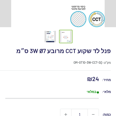
פנל לד שקוע CCT מרובע 3W Ø7 ס״מ
מק"ט:
OM-GT10-3W-CCT-SQ
מחיר
₪24
מחיר:
מבצע
מלאי:
במלאי
כמות: