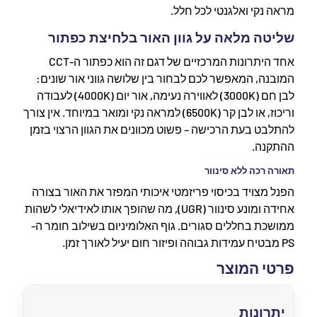
מראה נקי ואלגנטי לכל חלל.
שליטה מלאה על גוון האור בלחיצת כפתור
אחד היתרונות המרכזיים של דגם זה הוא כפתור ה-CCT
המובנה, המאפשר לכם לבחור בין שלושה גווני אור שונים:
לבן חם (3000K) לאווירה נעימה, אור יום (4000K) לעבודה
וריכוז, או לבן קר (6500K) למראה נקי ומואר במיוחד. אין צורך
להתלבט בעת הרכישה – פשוט מכוונים את הגוון הרצוי בזמן
ההתקנה.
תאורה רכה ללא סינוור
הפנל מצויד בכיסוי פריזמטי איכותי המפזר את האור בצורה
אחידה ומונע סינוור (UGR), מה שהופך אותו לאידיאלי לשהות
ממושכת בחללים סגורים. גוף האלומיניום בשילוב חומר ה-
PS מבטיח עמידות גבוהה ופיזור חום יעיל לאורך זמן.
פרטי המוצר
יתרונות