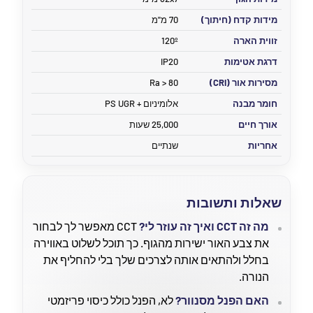
מידות קדח (חיתוך)
70 מ"מ
זווית הארה
120º
דרגת אטימות
IP20
מסירות אור (CRI)
Ra > 80
חומר מבנה
אלומיניום + PS UGR
אורך חיים
25,000 שעות
אחריות
שנתיים
שאלות ותשובות
מה זה CCT ואיך זה עוזר לי?
CCT מאפשר לך לבחור
את צבע האור ישירות מהגוף. כך תוכל לשלוט באווירה
בחלל ולהתאים אותה לצרכים שלך בלי להחליף את
הנורה.
האם הפנל מסנוור?
לא, הפנל כולל כיסוי פריזמטי