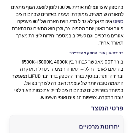
בהספק 12W ונצילות אורית של 100 לומן לוואט, הגוף מתאים
לתאורה שימושית, ממוקדת ונעימה באזורים שבהם רוצים
ספוט
איכותי אך לא גדול מדי. זווית הארה של 60° מעניקה
פיזור אור מאוזן יותר מספוט צר, ולכן הוא מתאים גם להארת
אזורים מרכזיים וגם לשילוב במספר יחידות ליצירת מערך
תאורה אחיד.
בחירת גוון אור והספק מהדרייבר
בורר CCT מאפשר לבחור בין 3000K, 4000K ו-6500K
בהתאם לאופי החלל — תאורה חמימה, ניטרלית או קרה
ובהירה יותר. בנוסף, בורר ההספק בדרייבר LIFUD מאפשר
התאמה טובה יותר של עוצמת העבודה לצורך בפועל,
במיוחד בפרויקטים שבהם רוצים לדייק את כמות האור לפי
גובה התקרה, צפיפות הגופים ואופי השימוש.
פרטי המוצר
יתרונות מרכזיים