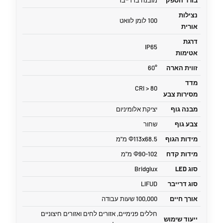
בורר הספק
מובנה בדרייבר
נצילות
100 לומן לוואט
אורית
דרגת
IP65
אטימות
זווית הארה
60°
מדד
CRI > 80
מסירות צבע
מבנה גוף
יציקת אלומיניום
צבע גוף
שחור
מידות הגוף
Φ113x68.5 מ"מ
מידות קדח
Φ90-102 מ"מ
סוג LED
Bridglux
סוג דרייבר
LIFUD
אורך חיים
100,000 שעות עבודה
חללים פנימיים, אזורים לחים ואזורים חיצוניים
ייעוד שימוש