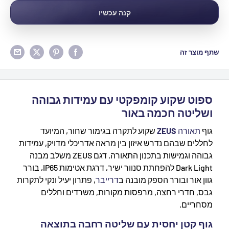
קנה עכשיו
שתף מוצר זה
ספוט שקוע קומפקטי עם עמידות גבוהה
ושליטה חכמה באור
גוף
תאורה
ZEUS
שקוע לתקרה בגימור שחור, המיועד
לחללים שבהם נדרש איזון בין מראה אדריכלי מדויק, עמידות
גבוהה וגמישות בתכנון התאורה. דגם ZEUS משלב מבנה
Dark Light להפחתת סנוור ישיר, דרגת אטימות IP65, בורר
גוון אור ובורר הספק מובנה ב
דרייבר
, פתרון יעיל ונקי לתקרות
גבס, חדרי רחצה, מרפסות מקורות, משרדים וחללים
מסחריים.
גוף קטן יחסית עם שליטה רחבה בתוצאה