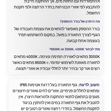
ולהתמודדות עם התזות מים, אך ההתקנה חייבת
להתבצע לפי אזורי הבטיחות בחדר הרחצה ולפי תקנות
החשמל.
מה היתרון של בורר ההספק?
בורר ההספק מאפשר להתאים את עוצמת העבודה של
הגוף לצורך התאורה בפועל, במקום להשתמש תמיד
בעוצמה אחת קבועה.
מתי לבחור 3000K, 4000K או 6500K?
3000K מתאים לאווירה חמימה ונעימה, 4000K מתאים
לתאורה מאוזנת לשימוש יומיומי, ו-6500K מתאים כאשר
רוצים אור קר ובהיר יותר לחללי עבודה או אזורי תצוגה.
חשוב לדעת:
גוף התאורה בעל דרגת אטימות IP65
ומתאים לחללים פנימיים, אזורים לחים ואזורים חיצוניים
מוגנים בהתאם לתנאי ההתקנה ולהוראות היצרן. אין
להטביל את גוף התאורה במים ואין להתקין בניגוד
לתקנות החשמל. בחדרי רחצה ואזורים רטובים יש