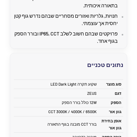
בתאורה איכותית.
חנויות, גלריות ואזורים מסחריים שבהם נדרש גוף קטן
יחסית אך עוצמתי.
פרויקטים שבהם חשוב לשלב IP65, CCT ובורר הספק
בגוף אחד.
נתונים טכניים
סוג מוצר
שקוע תקרה LED Dark Light
דגם
ZEUS
הספק
12W כולל בורר הספק
גוון אור
CCT 3000K / 4000K / 6500K
אופן בחירת
בורר CCT מובנה בגוף התאורה
גוון אור