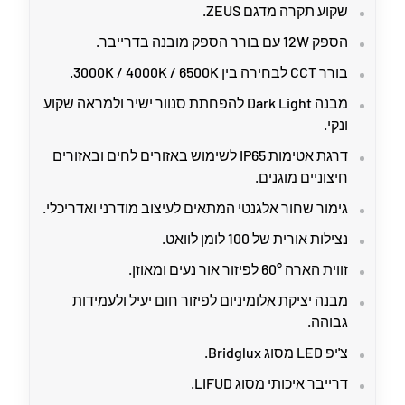
שקוע תקרה מדגם ZEUS.
הספק 12W עם בורר הספק מובנה בדרייבר.
בורר CCT לבחירה בין 3000K / 4000K / 6500K.
מבנה Dark Light להפחתת סנוור ישיר ולמראה שקוע
ונקי.
דרגת אטימות IP65 לשימוש באזורים לחים ובאזורים
חיצוניים מוגנים.
גימור שחור אלגנטי המתאים לעיצוב מודרני ואדריכלי.
נצילות אורית של 100 לומן לוואט.
זווית הארה 60° לפיזור אור נעים ומאוזן.
מבנה יציקת אלומיניום לפיזור חום יעיל ולעמידות
גבוהה.
צ'יפ LED מסוג Bridglux.
דרייבר איכותי מסוג LIFUD.