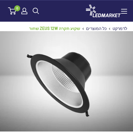
לג
לדמרקט
0
תוכן
לדמרקט
כל המוצרים
שקוע תקרה ZEUS 12W שחור