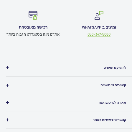
זמינים ב WHATSAPP
רכישה מאובטחת
053-347-5060
אתרנו מוגן בסטנדרט הגבוה ביותר
לדמרקט תאורה
חייגו אלינו
03-5080500
קישורים שימושיים
כתבו לנו
Info@ledmarket.co.il
תמיכה טכנית
זמינים לכם גם
בוואטסאפ
תאורה לפי סוג ואזור
תקנון האתר
שירות לקוחות ומעקב הזמנות
052-7986961
ביטול עסקה
תאורה לבית
הצהרת נגישות
קטגוריות ראשיות באתר
תאורה לסלון
סניפים
תאורה למטבח
גופי תאורה