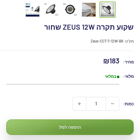
שקוע תקרה ZEUS 12W שחור
מק"ט:
Zeus-CCT-7-12W-BK
מחיר
₪183
מחיר:
מבצע
מלאי:
במלאי
כמות:
הוספה לסל